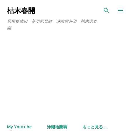
スキップしてメイン コンテンツに移動
枯木春開
舊用多成破 新更始見財 改求雲外望 枯木遇春
開
My Youtube
沖繩地圖碼
もっと見る…