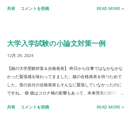
すが、 C2Sのタブの設定は下記の通りです。 listen interface
"#{pre}<a#{atts}#{external} target='_blank' >#
共有
コメントを投稿
READ MORE »
=> 127.0.0.1 List Port => 3306 (ローカルにMysqlが稼働してい
{text}</a>#{post}"
る場合、3326とかに設定してください） Destination Host =>
レンタルサーバが提供しているMysqlサーバ mysql~.~.ac.jp
Dest. Port => 3306 A5m2のデータベース設定は、Mysql直接接
大学入学試験の小論文対策一例
続で、IPを127.0.0.1にすれば、接続できるはずです。 それか
ら、Dumpファイルを読み込んで「先頭からすべて」実行をす
12月 29, 2024
れば、いまのところ500MB位のファイルでも実行できました。
だが、１．２GBのファイルは読み込みの途中にエラーになった
【娘の大学受験対策＆合格発表】 昨日から仕事ではなかなかな
が、ファイルが大きい過ぎたか、それともUTF8コードの問題
かった緊張感を味わってきました。娘の合格発表を待つためで
なのか調査中です。結果がわかった次第追記します。
した。昔の自分の合格発表もそんなに緊張していなかったのに
ですね。 😅 娘はコロナ禍の影響もあって、本来理系の難関校
クラスで高校2年生まで頑張りましたが、計算が遅く公式も理解
共有
コメントを投稿
READ MORE »
しないと次へ進まないタイプで大量の宿題に押しつぶされて、
高校3年生になる直前に文転を決めました。 幼稚園から私の転
職もあって、３つの幼稚園を通ったこともありました。そし