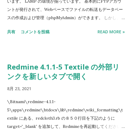
います。 LAMP の環境が揃っています。 基本的にFTPアカウ
ントが発行されて、Webベースでファイルの転送もデータベー
スの作成および管理（phpMyAdmin）ができます。 しかし、
phpMyAdminは、dumpファイルをインポートする場合、最大
共有
コメントを投稿
READ MORE »
１６MBのファイルしかアプロードできません。 明確的にSSH
アカウントは提示されていないが、実際にSSHでの接続も可能
だと確認しました。しかし、SSHで接続してもmysqlでリモー
トMysqlサーバへの接続はできなかったようです。 そこで、
Redmine 4.1.1-5 Textile の外部リ
dumpファイルの中身はSQL文なので、 A5m2 というSQLクラ
ンクを新しいタブで開く
イアントからインポートすることを試しました。 もちろん、自
宅のパソコンから直接Mysqlサーバを接続できるとは思いませ
8月 23, 2021
んが、一応試してみました。案の定、当たり前に制限がかけら
れています。 で、よく考えるとレンタルサーバからアクセスで
\Bitnami\redmine-4.1.1-
きるから、そのIPは許可されているだろうと思います。 なの
5\apps\redmine\htdocs\lib\redmine\wiki_formatting\t
で、SSHトンネルを Bitvise SSH Client で掘ろうと考えていま
extile にある、redcloth3.rb の８５０行目を下記のように
した。 BitviseのSSH設定はそんなに難しくないので、割愛しま
target='_blank' を追加して、Redmineを再起動してください。