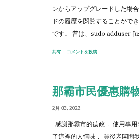
ンからアップグレードした場合、
ドの履歴を閲覧することができま
です。 昔は、sudo adduse
なって、コマンドが変わったのか
共有
コメントを投稿
てからしないと実行できなくな
いので、おそらく仕様でしょう
那霸市民優惠購
2月 03, 2022
感謝那霸市的德政， 使用專用
了這裡的人情味， 買後老闆問