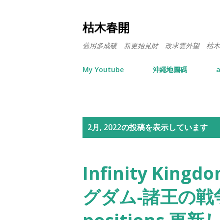
枯木春開
舊用多成破 新更始見財 改求雲外望 枯木
My Youtube
沖繩地圖碼
a
投
2月, 2022の投稿を表示しています
稿
Infinity Ki
グダム-諸王の戦争