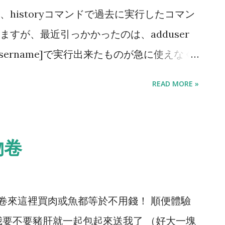
historyコマンドで過去に実行したコマン
すが、最近引っかかったのは、adduser
r [username]で実行出来たものが急に使えなく
なと思ったら、sudoではなくrootになっ
READ MORE »
っています。特に設定とか弄ったこともな
ね。
物卷
卷來這裡買肉或魚都等於不用錢！ 順便體驗
我要不要豬肝就一起包起來送我了 （好大一塊