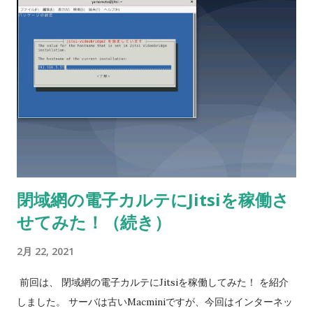
deb https://download.jitsi.org stable/ $ sudo apt update $
sudo apt -d install jitsi-meet #電子カルテから簡単にインタ
ーネットからダウンロードできない環境を考えるととりあえず-
dでダウンロードオンリーにします #ここでHyper-Vのチェッ
クポインにします。 $ sudo apt install jitsi-meet インストー...
閉域網の電子カルテにJitsiを稼働さ
せてみた！（続き）
2月 22, 2021
前回は、 閉域網の電子カルテにJitsiを稼働してみた！ を紹介
しました。 サーバは古いMacminiですが、今回はインターネッ