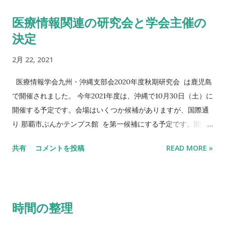
みに前回沖縄で開催した医療情報学会連合大会は下記の通りで
医療情報関連の研究会と学会主催の
す。 ●第35回 医療情報学連合大会（第16回日本医療情報学会
決定
学術大会） 会 期：2015 年11月1日（日）～11月4日（水）
会 場：宜野湾市（沖縄コンベンションセンター、カルチャ
2月 22, 2021
ーリゾートフェストーネ） 大会長：山本隆一（東京大学／一
般財団法人医療情報システム開発センター） 副大会長：廣瀬
医療情報学会九州・沖縄支部会2020年度秋期研究会 は鹿児島
康行（琉球大学） プログラム委員長：大佐賀敦（秋田大学）
で開催されました。 今年2021年度は、沖縄で10月30日（土）に
実行委員長：久島昌弘（沖縄県立中部病院）
開催する予定です。会場はいくつか候補がありますが、国際通
り 那覇市ぶんかテンプス館 を第一候補にする予定です。開催
方法は、現地定員100名とウェブ参加を同時にハイブリッド方
共有
コメントを投稿
READ MORE »
式の予定です。 医療情報学会の春季大会の直近3年の予定が下
記の通りです。 ● 第25回 日本医療情報学会春季学術大会 シン
ポジウム2021 in 米子 ●第26回 日本医療情報学会春季学術大会
（シンポジウム2022） 会 期：2022年6月30日（木）～7月2
時間の整理
日（土） 会 場：岡山市（岡山コンベンションセンター）
大会長：横井英人（香川大学医学部附属病院） ●第27回 日本