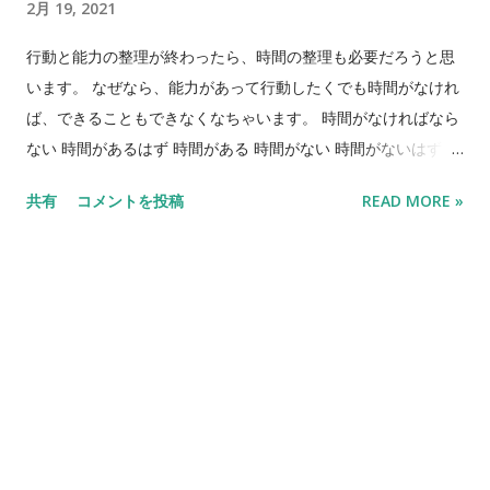
2月 19, 2021
医療情報学会春季学術大会（シンポジウム2023） 会 期：
2023年6月29日（木）～7月1日（土） 会 場：宜野湾市（沖
行動と能力の整理が終わったら、時間の整理も必要だろうと思
縄コンベンションセンター） 大会長：平田哲生（琉球大学病
います。 なぜなら、能力があって行動したくでも時間がなけれ
院 診療情報管理センター） 2021年2月18日に沖縄コンベンシ
ば、できることもできなくなちゃいます。 時間がなければなら
ョンセンターを内見してきました。コンベンションセンターの
ない 時間があるはず 時間がある 時間がない 時間がないはず 時
管理体制が変わり、学会の企画まで対応してくれる株式会社コ
間があってはいけない 行動、能力、時間を整理したら、今度は
共有
コメントを投稿
READ MORE »
ンベンションリンケージが指定管理者になったそうです。一応
意識を整理することになるだろうと思います。だっていくらで
コロナの影響がいつまで伸びるかがよめないので、ハイブリッ
きてもやらなきゃいけなくてもやりたくなければ、行動をおこ
ド方式の開催の予定です。懇親会も従来のない方式でものすご
さないこともあり得るのでしょう。
く開放感のある場所で開催する方向で検討しております。 ちな
みに前回沖縄で開催した医療情報学会連合大会は下記の通りで
す。 ●第35回 医療情報学連合大会（第16回日本医療情報学会
学術大会） 会 期：2015 年11月1日（日）～11月4日（水）
会 場：宜野湾市（沖縄コンベンションセンター、カルチャ
ーリゾートフェストーネ） 大会長：山本隆一（東京大学／一
般財団法人医療情報システム開発センター） 副大会長：廣瀬