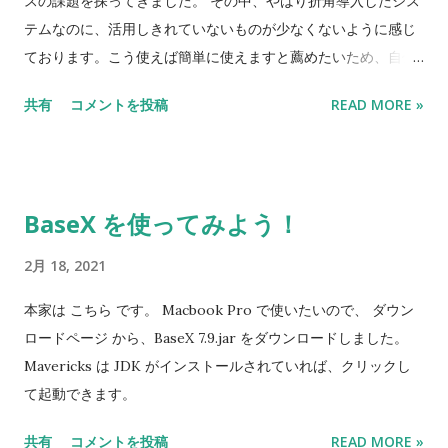
スの課題を探ってきました。 その中、やはり折角導入したシス
テムなのに、活用しきれていないものが少なくないように感じ
ております。こう使えば簡単に使えますと薦めたいため、自作
の簡単なプログラムは避けられないですね。 プログラミングっ
共有
コメントを投稿
READ MORE »
てインターネットの端末だと、マルウェア等々の情報セキュリ
ティの対策をしっかり取れば、問題なく環境が入手できます
が、リモート保守や医療機器の稼働監視等々以外は、外部から
の通信や外部への通信が許されない環境ではなかなか自分が使
BaseX を使ってみよう！
いたいものをすぐ入れられることではないです。 一番ハードル
低い方法としては、既に全部の電子カルテ端末が揃っているア
2月 18, 2021
プリケーションとデータベースへの接続設定をうまく活用する
方法でした。当院と同じベンダーであれば、同じく通用すると
本家は こちら です。 Macbook Pro で使いたいので、 ダウン
思います。 最終に辿り着いたのはExcelのVBAとOracle、Sqlサ
ロードページ から、BaseX 7.9.jar をダウンロードしました。
ーバ、PostgresSQLとの組み合わせでした。RPAも導入したい
Mavericks は JDK がインストールされていれば、クリックし
ところですが、とりあえずマウスとキーボード、それからオブ
て起動できます。
ジェクトを制御するVBAでカバーしております。今後余裕があ
共有
コメントを投稿
READ MORE »