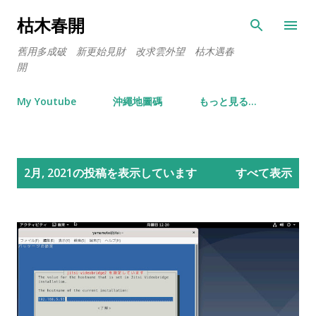
スキップしてメイン コンテンツに移動
枯木春開
舊用多成破 新更始見財 改求雲外望 枯木遇春
開
My Youtube
沖繩地圖碼
もっと見る…
投
2月, 2021の投稿を表示しています
すべて表示
稿