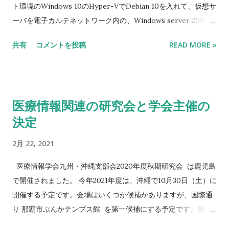
ト環境のWindows 10のHyper-VでDebian 10を入れて、仮想サ
ーバを電子カルテネットワーク内の、Windows server 2019と
Windows server 2008のHyper-Vに移植する試みを紹介しま
共有
コメントを投稿
READ MORE »
す。 Hyper-Vにすることで、新しい研究用仮想基盤や古いサー
バ（旧国立大バックアップシステム等）の仮想基盤化で必要数
に応じて簡単にJitsiサーバを増やすことが可能という利点があ
ります。それから、故障した場合も簡単に他のHyper-V仮想基
医療情報関連の研究会と学会主催の
盤にすぐ再稼働することが可能なので耐障害になります。 今回
決定
利用したDebianのインストーラは、 debian-10.7.0-amd64-
netinst.iso です。 基本のDebianのインストールはインストー
2月 22, 2021
ラの指示通りでできますので、こちらで割愛します。必要なサ
ービスは、VNCやSSHあたりです。GUIが利用したい場合、お
医療情報学会九州・沖縄支部会2020年度秋期研究会 は鹿児島
好みのデスクトップで構いません。 Jitsi Meetのインストール
で開催されました。 今年2021年度は、沖縄で10月30日（土）に
は、 こちらのサイト（英文） を参考していますが、 こちらの
開催する予定です。会場はいくつか候補がありますが、国際通
環境では、下記のコマンドでやってみました。ドメイン名を使
り 那覇市ぶんかテンプス館 を第一候補にする予定です。開催
わず、IPアドレスのみでの設定なので、Hyper-Vのチェックポ
方法は、現地定員100名とウェブ参加を同時にハイブリッド方