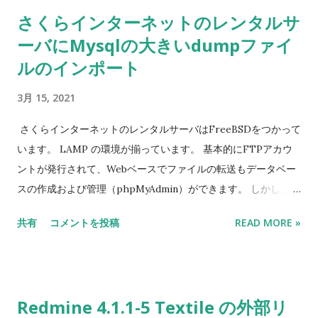
さくらインターネットのレンタルサ
ーバにMysqlの大きいdumpファイ
ルのインポート
3月 15, 2021
さくらインターネットのレンタルサーバはFreeBSDをつかって
います。 LAMP の環境が揃っています。 基本的にFTPアカウ
ントが発行されて、Webベースでファイルの転送もデータベー
スの作成および管理（phpMyAdmin）ができます。 しかし、
phpMyAdminは、dumpファイルをインポートする場合、最大
共有
コメントを投稿
READ MORE »
１６MBのファイルしかアプロードできません。 明確的にSSH
アカウントは提示されていないが、実際にSSHでの接続も可能
だと確認しました。しかし、SSHで接続してもmysqlでリモー
トMysqlサーバへの接続はできなかったようです。 そこで、
Redmine 4.1.1-5 Textile の外部リ
dumpファイルの中身はSQL文なので、 A5m2 というSQLクラ