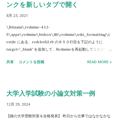
ンクを新しいタブで開く
イアントからインポートすることを試しました。 もちろん、自
宅のパソコンから直接Mysqlサーバを接続できるとは思いませ
8月 23, 2021
んが、一応試してみました。案の定、当たり前に制限がかけら
れています。 で、よく考えるとレンタルサーバからアクセスで
\Bitnami\redmine-4.1.1-
きるから、そのIPは許可されているだろうと思います。 なの
5\apps\redmine\htdocs\lib\redmine\wiki_formatting\t
で、SSHトンネルを Bitvise SSH Client で掘ろうと考えていま
extile にある、redcloth3.rb の８５０行目を下記のように
した。 BitviseのSSH設定はそんなに難しくないので、割愛しま
target='_blank' を追加して、Redmineを再起動してください。
すが、 C2Sのタブの設定は下記の通りです。 listen interface
"#{pre}<a#{atts}#{external} target='_blank' >#
共有
コメントを投稿
READ MORE »
=> 127.0.0.1 List Port => 3306 (ローカルにMysqlが稼働してい
{text}</a>#{post}"
る場合、3326とかに設定してください） Destination Host =>
レンタルサーバが提供しているMysqlサーバ mysql~.~.ac.jp
Dest. Port => 3306 A5m2のデータベース設定は、Mysql直接接
大学入学試験の小論文対策一例
続で、IPを127.0.0.1にすれば、接続できるはずです。 それか
ら、Dumpファイルを読み込んで「先頭からすべて」実行をす
12月 29, 2024
れば、いまのところ500MB位のファイルでも実行できました。
だが、１．２GBのファイルは読み込みの途中にエラーになった
【娘の大学受験対策＆合格発表】 昨日から仕事ではなかなかな