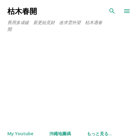
スキップしてメイン コンテンツに移動
枯木春開
舊用多成破 新更始見財 改求雲外望 枯木遇春
開
My Youtube
沖繩地圖碼
もっと見る…